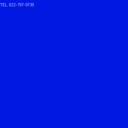
TEL 022-797-9739
おしらせ
個人のお客さま
法人のお客さま
スマートフォン・タブレット
業務改善・効率化
AI活用相談
導入実績
採用情報
仕事を知る
数字で知る
会社を知る
メッセージ
キャリア採用
新卒採用
会社案内
代表あいさつ
企業理念