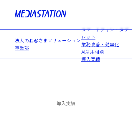
Skip
to
content
スマートフォン・タブ
レット
法人のお客さま
ソリューション
業務改善・効率化
事業部
AI活用相談
導入実績
導入実績